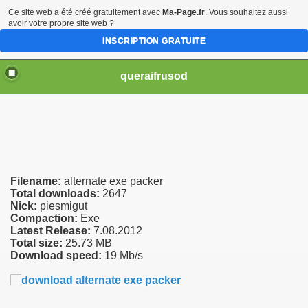
Ce site web a été créé gratuitement avec
Ma-Page.fr
. Vous souhaitez aussi
avoir votre propre site web ?
INSCRIPTION GRATUITE
queraifrusod
Filename:
alternate exe packer
s1500
Total downloads:
2647
Nick:
piesmigut
Сompaction:
Exe
ay
Lаtеst Rеlеаsе:
7.08.2012
Total size:
25.73 MB
 book
Download speed:
19 Mb/s