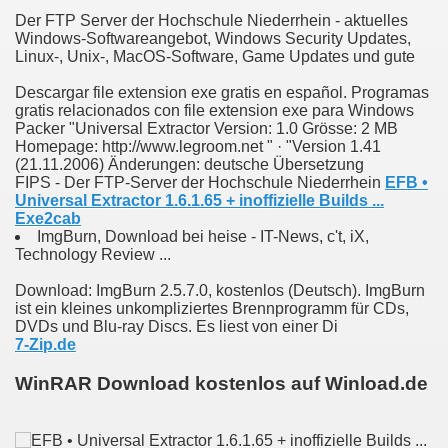
livia
Der FTP Server der Hochschule Niederrhein - aktuelles
Windows-Softwareangebot, Windows Security Updates,
Linux-, Unix-, MacOS-Software, Game Updates und gute
Descargar file extension exe gratis en español. Programas
atoon
gratis relacionados con file extension exe para Windows
Packer "Universal Extractor Version: 1.0 Grösse: 2 MB
Homepage: http://www.legroom.net " · "Version 1.41
(21.11.2006) Änderungen: deutsche Übersetzung
FIPS - Der FTP-Server der Hochschule Niederrhein
EFB •
l android
Universal Extractor 1.6.1.65 + inoffizielle Builds ...
Exe2cab
Heine; book
ImgBurn, Download bei heise - IT-News, c't, iX,
Technology Review ...
ine
Download: ImgBurn 2.5.7.0, kostenlos (Deutsch). ImgBurn
ist ein kleines unkompliziertes Brennprogramm für CDs,
Reformators, Johann Knox: Mit einem Abrisse der ...
DVDs und Blu-ray Discs. Es liest von einer Di
7-Zip.de
g Myth Or An Endangering Disease? book
WinRAR Download kostenlos auf Winload.de
er
Tender God : Stories of the Search for Home and Healing o