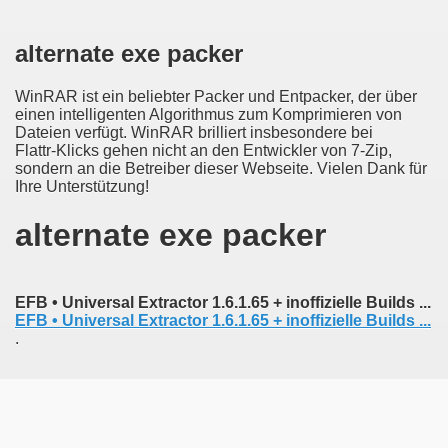
alternate exe packer
WinRAR ist ein beliebter Packer und Entpacker, der über
einen intelligenten Algorithmus zum Komprimieren von
ok
Dateien verfügt. WinRAR brilliert insbesondere bei
Flattr-Klicks gehen nicht an den Entwickler von 7-Zip,
sondern an die Betreiber dieser Webseite. Vielen Dank für
Ihre Unterstützung!
rets from a Top New York Dermatologist book
alternate exe packer
geographic
EFB • Universal Extractor 1.6.1.65 + inoffizielle Builds ...
EFB • Universal Extractor 1.6.1.65 + inoffizielle Builds ...
and nautical almanac for 1891 [microform] : with astronomi
.
istorica inde ab anno Christi quingentesimo usque ad a