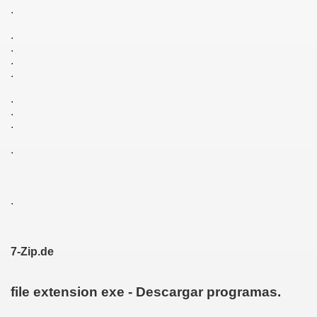
.
 64 bit
.
.
e Erzählungen book
.
.
.
.
e
.
.
oupon code
ad
.
irit : a study of the spiritual nature of man and the presen
7-Zip.de
file extension exe - Descargar programas.